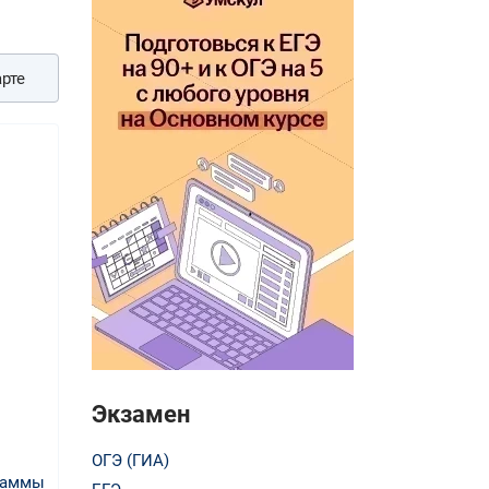
рте
Экзамен
ОГЭ (ГИА)
раммы