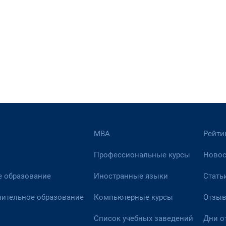
МВА
Рейти
Профессиональные курсы
Новос
 образование
Иностранные языки
Стать
ительное образование
Компьютерные курсы
Отзы
Список учебных заведений
Дни о