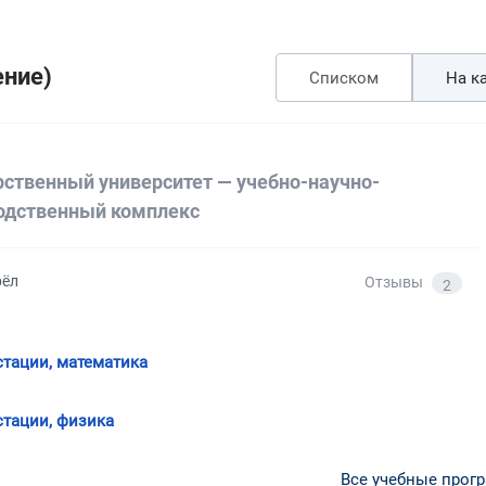
ение)
Списком
На ка
рственный университет — учебно-научно-
одственный комплекс
рёл
Отзывы
2
стации, математика
стации, физика
Все учебные прог