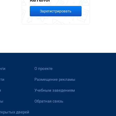
Зарегистрировать
нги
О проекте
ти
Размещение рекламы
и
Учебным заведениям
вы
Обратная связь
ткрытых дверей