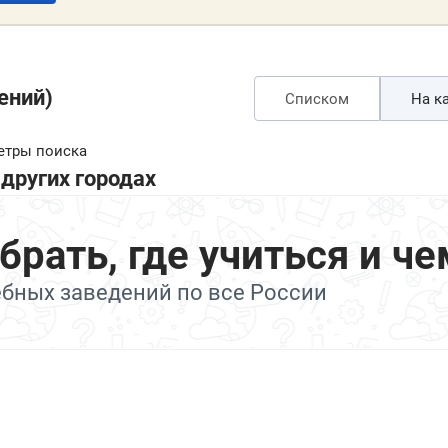
ений)
Списком
На ка
етры поиска
других городах
ать, где учиться и че
ебных заведений по все России